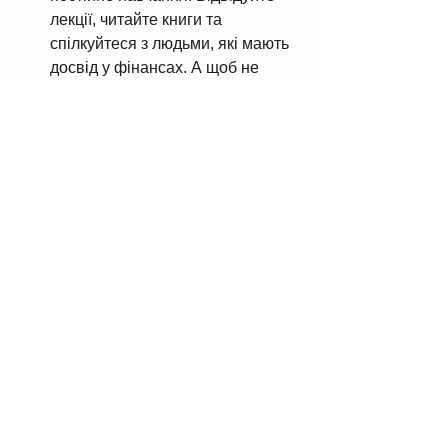
лекції, читайте книги та 
спілкуйтеся з людьми, які мають 
досвід у фінансах. А щоб не 
пропускати цікаві статті, 
підписуйтесь
 на наш телеграм. 
Висновки
Фінансова грамотність — це
 ключ 
до вашої фінансової незалежності та 
впевненості. Незалежно від рівня 
доходів, застосування правил, таких 
як 
50/30/20
, ведення 
фінансового 
щоденника
 або вивчення теми 
через 
курси фінансової 
грамотності
, дозволить вам уникати 
боргів, планувати витрати та 
досягати своїх фінансових цілей.
Навчання — це інвестиція у 