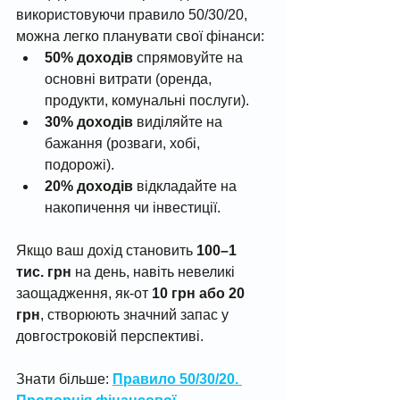
використовуючи правило 50/30/20, 
можна легко планувати свої фінанси:
50% доходів
 спрямовуйте на 
основні витрати (оренда, 
продукти, комунальні послуги).
30% доходів
 виділяйте на 
бажання (розваги, хобі, 
подорожі).
20% доходів
 відкладайте на 
накопичення чи інвестиції.
Якщо ваш дохід становить 
100–1 
тис. грн
 на день, навіть невеликі 
заощадження, як-от 
10 грн або 20 
грн
, створюють значний запас у 
довгостроковій перспективі.
Знати більше: 
Правило 50/30/20. 