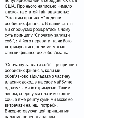
популяризований в середині ХХ ст. в 
США. Про нього написано чимало 
книжок та статей і він вважається 
“Золотим правилом” ведення 
особистих фінансів. В нашій статті 
ми спробуємо розібратись в чому 
суть принципу “Спочатку заплати 
собі”, які його переваги, та як його 
дотримуватись, коли ми маємо 
стільки фінансових зобовʼязань. 
“Спочатку заплати собі” - це принцип 
особистих фінансів, коли ми 
обовʼязково відкладаємо частину 
власних доходів на своє майбутнє 
одразу як ми їх отримуємо. Таким 
чином, спершу ми платимо кошти 
собі, а вже решту суми ми можемо 
витрачати на інші потреби. 
Використовуючи цей принцип ми 
надаємо перевагу нашим 