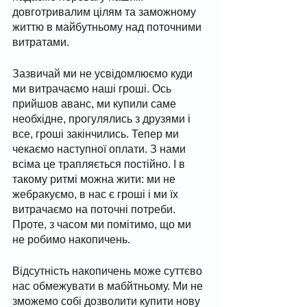
довготривалим цілям та заможному 
життю в майбутньому над поточними 
витратами. 
Зазвичай ми не усвідомлюємо куди 
ми витрачаємо наші гроші. Ось 
прийшов аванс, ми купили саме 
необхідне, прогулялись з друзями і 
все, гроші закінчились. Тепер ми 
чекаємо наступної оплати. З нами 
всіма це трапляється постійно. І в 
такому ритмі можна жити: ми не 
жебракуємо, в нас є гроші і ми їх 
витрачаємо на поточні потреби. 
Проте, з часом ми помітимо, що ми 
не робимо накопичень. 
Відсутність накопичень може суттєво 
нас обмежувати в мабйтньому. Ми не 
зможемо собі дозволити купити нову 