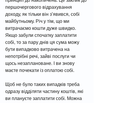
принцип до накопичень. Це заклик до 
першочергового відрахування 
доходу, як тільки він зʼявився, собі 
майбутньому. Річ у тім, що ми 
витрачаємо кошти дуже швидко. 
Якщо забули спочатку заплатити 
собі, то за пару днів ця сума можу 
бути випадково витрачена на 
непотрібні речі, зайві послуги чи 
щось незаплановане. І ви знову 
маєте почекати із оплатою собі. 
Щоб не було таких випадків треба 
одразу відділяти частину коштів, які 
ви плануєте заплатити собі. Можна 
переказувати кошти на депозит, 
одразу інвестувати чи просто класти 
в окремий конверт. 