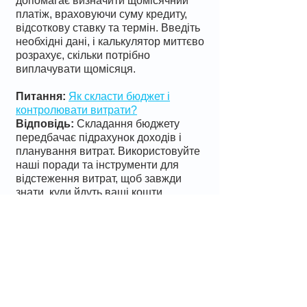
допомагає визначити щомісячний
платіж, враховуючи суму кредиту,
відсоткову ставку та термін. Введіть
необхідні дані, і калькулятор миттєво
розрахує, скільки потрібно
виплачувати щомісяця.
Питання:
Як скласти бюджет і
контролювати витрати?
Відповідь:
Складання бюджету
передбачає підрахунок доходів і
планування витрат. Використовуйте
наші поради та інструменти для
відстеження витрат, щоб завжди
знати, куди йдуть ваші кошти.
Питання:
Чи є на сайті калькулятор
для розрахунку депозитів?
Відповідь:
Так, на нашому сайті є
калькулятор для розрахунку
депозитів
, який допоможе вам
визначити прибутковість ваших
заощаджень, враховуючи відсоткову