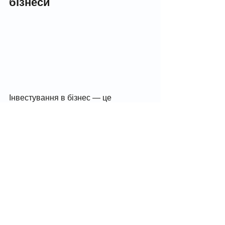
бізнеси
Інвестування в бізнес — це 
можливість отримати високий дохід, 
але також і значні ризики, зокрема 
втрати всього капіталу.
Стартапи або малі бізнеси
: 
Ризики високі, оскільки бізнес 
може не вийти на заплановану 
рентабельність. Що перевіряти:
Бізнес-модель: чи відповідає 