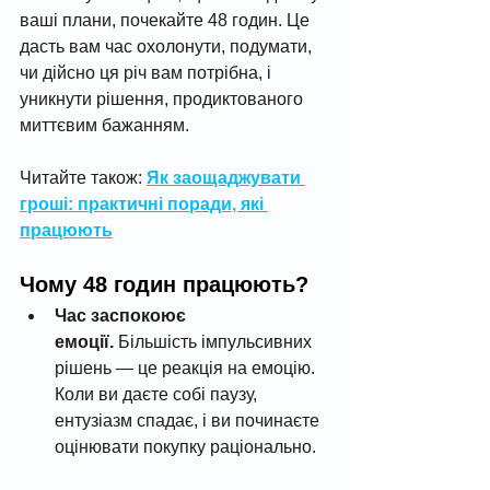
ваші плани, почекайте 48 годин. Це 
дасть вам час охолонути, подумати, 
чи дійсно ця річ вам потрібна, і 
уникнути рішення, продиктованого 
миттєвим бажанням.
Читайте також: 
Як заощаджувати 
гроші: практичні поради, які 
працюють
Чому 48 годин працюють?
Час заспокоює 
емоції.
 Більшість імпульсивних 
рішень — це реакція на емоцію. 
Коли ви даєте собі паузу, 
ентузіазм спадає, і ви починаєте 
оцінювати покупку раціонально.