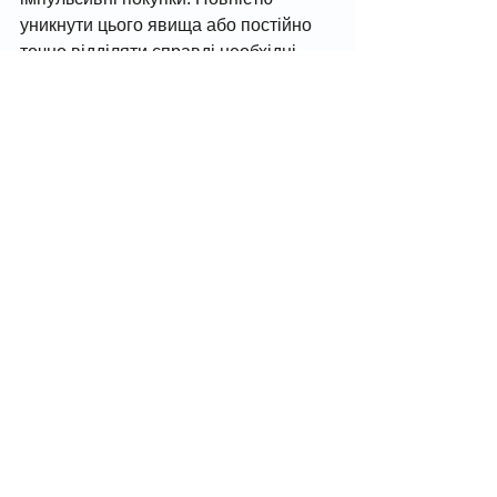
уникнути цього явища або постійно 
точно відділяти справді необхідні 
покупки від ваших бажань - досить 
складне завдання. 
Це нормально купити щось 
незаплановане, але із правилом 
двох днів можна спробувати 
контролювати свої витрати. Почніть 
із простих вправ, таких як дві доби 
очікування, і побачите, як ваше 
ставлення до покупок зміниться. 
Наступного разу, коли ви захочете 
придбати щось спонтанно, просто 
запитайте себе: "Чи справді це мені 
потрібно? Чи можу я почекати 48 
годин?" І вже цей маленький крок 