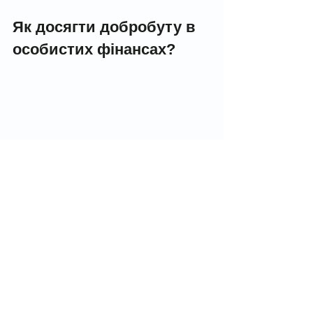
Як досягти добробуту в 
особистих фінансах?
Фінансовий добробут не приходить 
миттєво. Це результат планомірної 
роботи над своїми фінансами. 
Управління особистими фінансами 
— це важлива навичка, яка дозволяє 
вам забезпечити собі стабільне і 
безпечне фінансове майбутнє. 